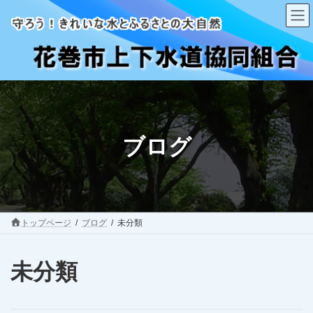
コ
ナ
ン
ビ
テ
ゲ
ン
ー
ツ
シ
へ
ョ
ス
ン
キ
に
ッ
移
ブログ
プ
動
トップページ
ブログ
未分類
未分類